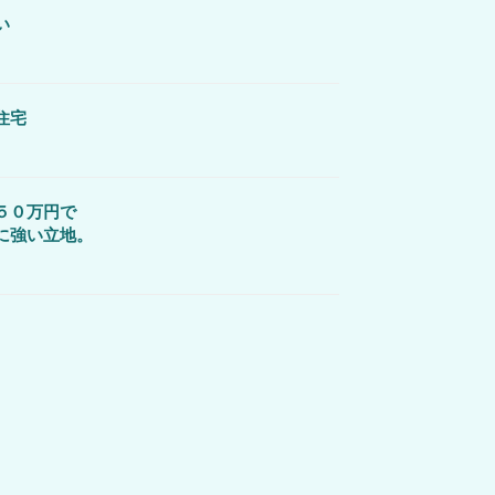
い
住宅
５０万円で
立地。