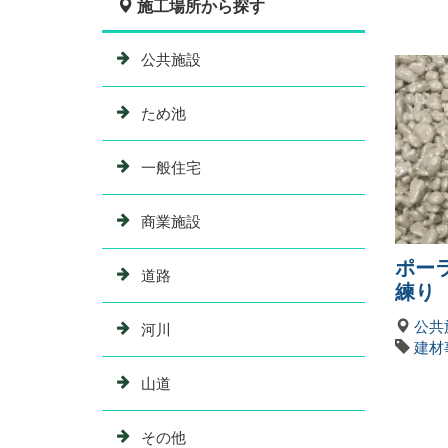
施工場所から探す
公共施設
ため池
一般住宅
商業施設
ポー
道路
練り
公共
河川
建材
山道
その他